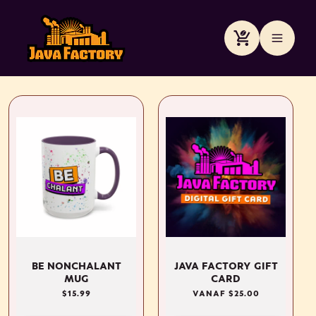
Meteen
naar de
content
Winkelwagen
BE NONCHALANT
JAVA FACTORY GIFT
MUG
CARD
NORMALE
$15.99
NORMALE
VANAF $25.00
PRIJS
PRIJS